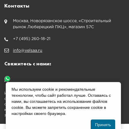
Контакты
Москва, Новорязанское шоссе, «Строительный
рынок Люберецкий ПКЦ», магазин 57С
+7 (495) 260-18-21
info@velsaa.ru
Свяжитесь с нами:
Мы используем cookie и рекомендательные
Информация, размещенная на сайте velsaa.ru, является
технологии, чтобы сайт работал лучше. Оставаясь с
ознакомительной и не является публичной офертой,
нами, вы соглашаетесь на использование файлов
определяемой положениями Статьи 437 Гражданского
cookie. Вы можете запретить сохранение cookie в
кодекса Российской Федерации. Перед оплатой согласуйте
настройках своего браузера.
заказ с менеджером.
Принять