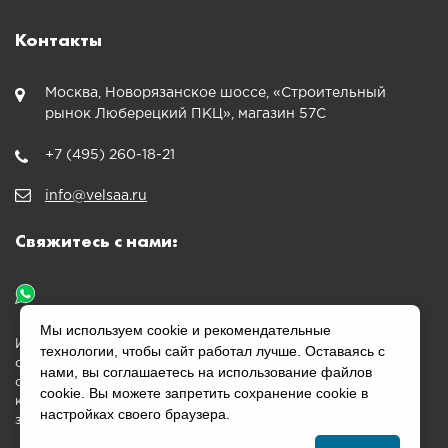
Контакты
Москва, Новорязанское шоссе, «Строительный
рынок Люберецкий ПКЦ», магазин 57С
+7 (495) 260-18-21
info@velsaa.ru
Свяжитесь с нами:
Мы используем cookie и рекомендательные
Информация, размещенная на сайте velsaa.ru, является
технологии, чтобы сайт работал лучше. Оставаясь с
ознакомительной и не является публичной офертой,
нами, вы соглашаетесь на использование файлов
определяемой положениями Статьи 437 Гражданского
cookie. Вы можете запретить сохранение cookie в
кодекса Российской Федерации. Перед оплатой согласуйте
настройках своего браузера.
заказ с менеджером.